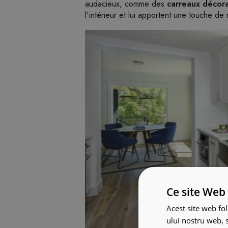
audacieux, comme des
carreaux décora
l'intérieur et lui apportent une touche de
Ce site Web 
Acest site web fol
ului nostru web, s