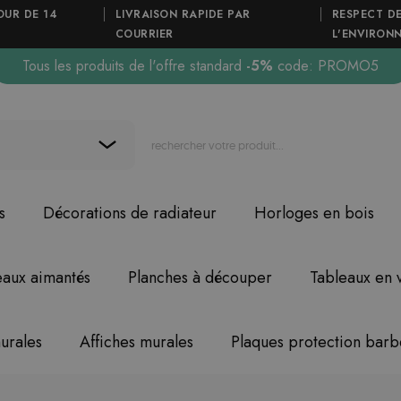
OUR DE 14
LIVRAISON RAPIDE PAR
RESPECT D
COURRIER
L'ENVIRON
Tous les produits de l'offre standard
-5%
code: PROMO5
s
Décorations de radiateur
Horloges en bois
eaux aimantés
Planches à découper
Tableaux en 
urales
Affiches murales
Plaques protection bar