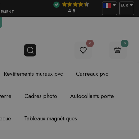
E
EUR
4.5
NEMENT
0
0
Revêtements muraux pvc
Carreaux pvc
verre
Cadres photo
Autocollants porte
becue
Tableaux magnétiques