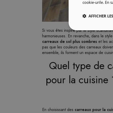
cookie-urile.
En s
AFFICHER LES
Si vous êtes inspiré par le style scandinave,
harmonieuses. En revanche, dans le style 
carreaux de sol plus sombres
et les ac
pas que les couleurs des carreaux doivent
ensemble, ils forment un espace de cuis
Quel type de ca
pour la cuisine
En choisissant des
carreaux pour la cui