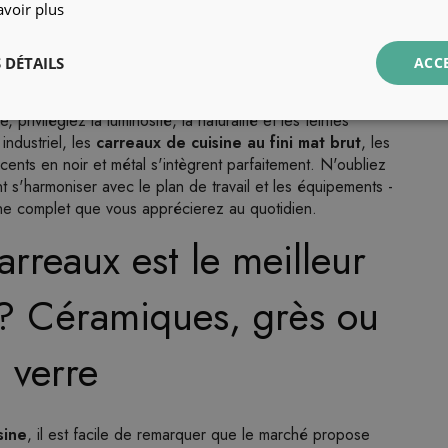
avoir plus
 DÉTAILS
ACC
 privilégiez la luminosité, la naturalité et les teintes
industriel, les
carreaux de cuisine au fini mat brut
, les
cents en noir et métal s'intègrent parfaitement. N'oubliez
 s'harmoniser avec le plan de travail et les équipements -
ine complet que vous apprécierez au quotidien.
rreaux est le meilleur
 ? Céramiques, grès ou
verre
sine
, il est facile de remarquer que le marché propose