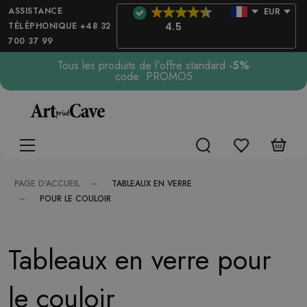
ASSISTANCE
EUR
TÉLÉPHONIQUE +48 32
4.5
700 37 99
Tous les produits de l'offre standard
-5%
code: PROMO5
TABLEAUX EN VERRE
PAGE D'ACCUEIL
POUR LE COULOIR
Tableaux en verre pour
le couloir