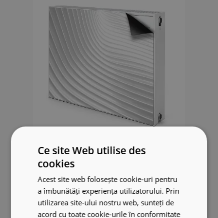
Cache radiateur déco Sillons
Ce site Web utilise des
blancs
cookies
Acest site web folosește cookie-uri pentru
49.99 €
a îmbunătăți experiența utilizatorului. Prin
utilizarea site-ului nostru web, sunteți de
acord cu toate cookie-urile în conformitate