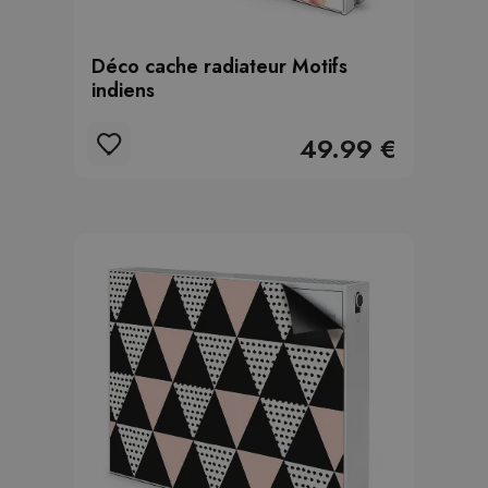
Déco cache radiateur Motifs
indiens
49.99 €