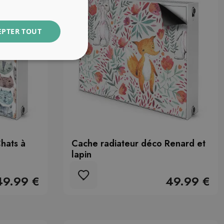
EPTER TOUT
hats à
Cache radiateur déco Renard et
lapin
49.99 €
49.99 €