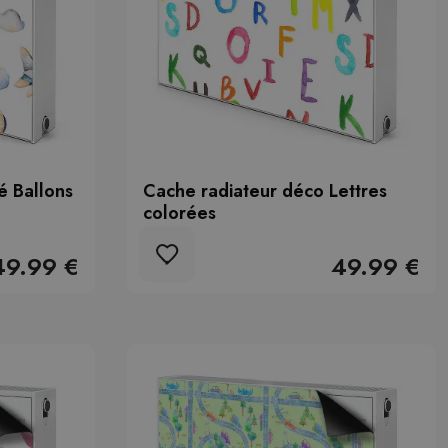
é Ballons
Cache radiateur déco Lettres
colorées
49.99 €
49.99 €