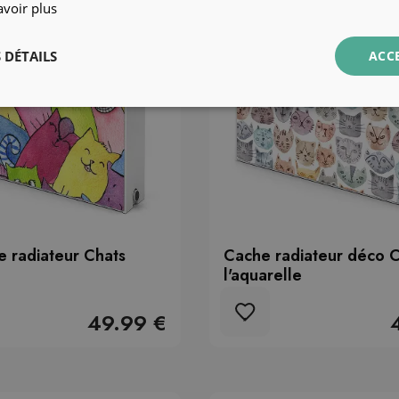
avoir plus
 DÉTAILS
ACC
 radiateur Chats
Cache radiateur déco C
l'aquarelle
49.99 €