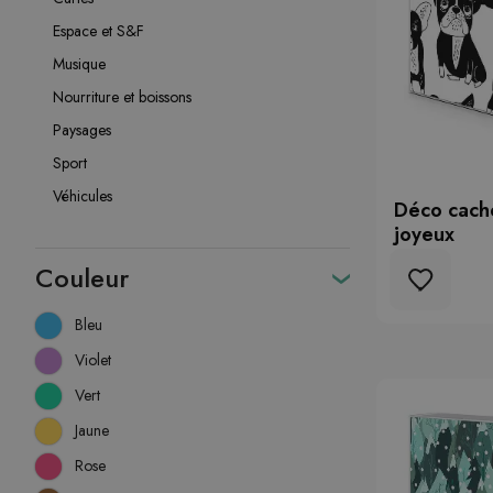
Espace et S&F
Musique
Nourriture et boissons
Paysages
Sport
Véhicules
Déco cache
joyeux
Couleur
Bleu
Violet
Vert
Jaune
Rose