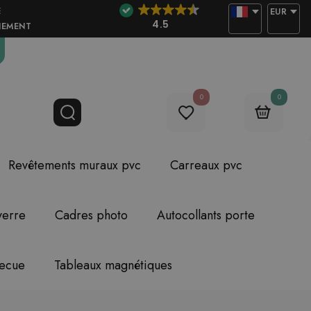
E
EUR
4.5
NEMENT
0
0
Revêtements muraux pvc
Carreaux pvc
verre
Cadres photo
Autocollants porte
becue
Tableaux magnétiques