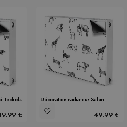
é Teckels
Décoration radiateur Safari
49.99 €
49.99 €