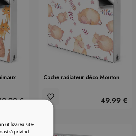
nimaux
Cache radiateur déco Mouton
49.99 €
49.99 €
n utilizarea site-
noastră privind