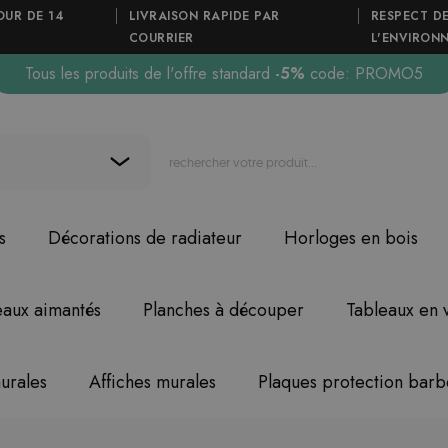
OUR DE 14
LIVRAISON RAPIDE PAR
RESPECT D
COURRIER
L'ENVIRON
Tous les produits de l'offre standard
-5%
code: PROMO5
s
Décorations de radiateur
Horloges en bois
eaux aimantés
Planches à découper
Tableaux en 
urales
Affiches murales
Plaques protection bar