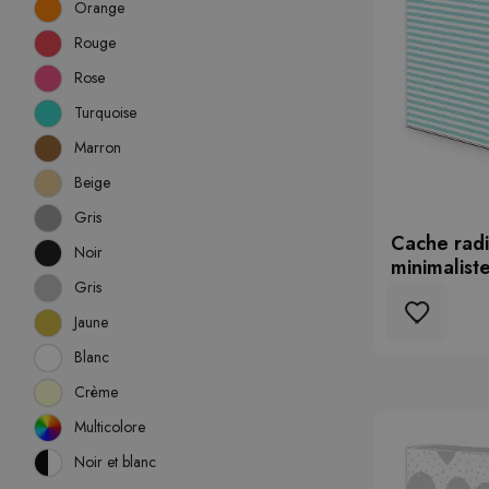
Orange
Rouge
Rose
Turquoise
Marron
Beige
Gris
Cache radi
Noir
minimalist
Gris
Jaune
Blanc
Crème
Multicolore
Noir et blanc