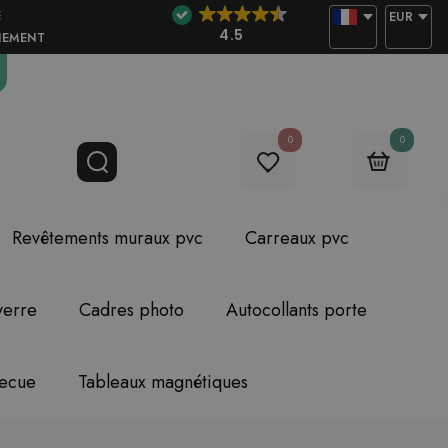
E
EUR
4.5
NEMENT
0
0
Revêtements muraux pvc
Carreaux pvc
verre
Cadres photo
Autocollants porte
becue
Tableaux magnétiques