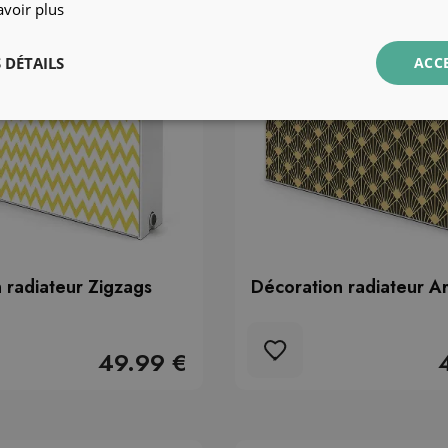
avoir plus
 DÉTAILS
ACC
 radiateur Zigzags
Décoration radiateur A
49.99 €