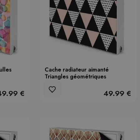
ulles
Cache radiateur aimanté
Triangles géométriques
49.99 €
49.99 €