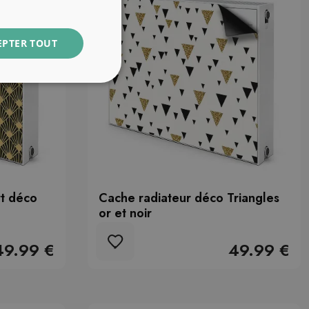
EPTER TOUT
rt déco
Cache radiateur déco Triangles
or et noir
49.99 €
49.99 €