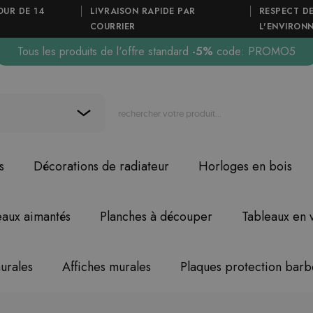
OUR DE 14
LIVRAISON RAPIDE PAR
RESPECT D
COURRIER
L'ENVIRON
Tous les produits de l'offre standard
-5%
code: PROMO5
s
Décorations de radiateur
Horloges en bois
eaux aimantés
Planches à découper
Tableaux en 
urales
Affiches murales
Plaques protection bar