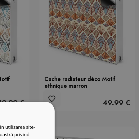
otif
Cache radiateur déco Motif
ethnique marron
49.99 €
49.99 €
n utilizarea site-
noastră privind