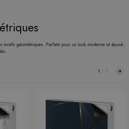
étriques
ux motifs géométriques. Parfaits pour un look moderne et épuré,
lés.
1
/
11