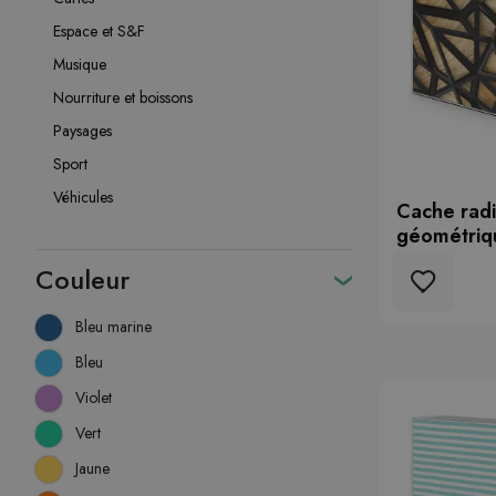
Espace et S&F
Musique
Nourriture et boissons
Paysages
Sport
Véhicules
Cache radi
géométriq
Couleur
Bleu marine
Bleu
Violet
Vert
Jaune