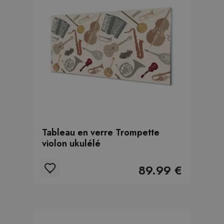
Tableau en verre Trompette
violon ukulélé
89.99 €