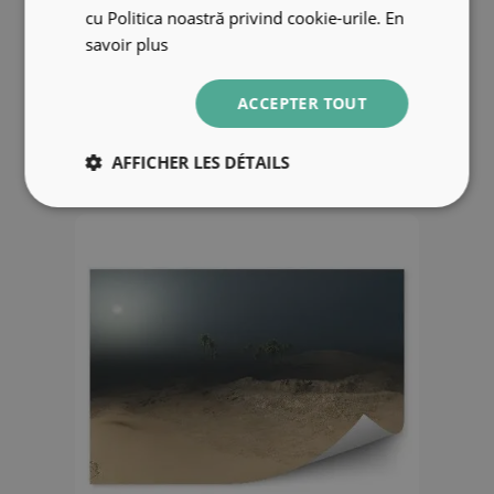
cu Politica noastră privind cookie-urile.
En
Papier peint Récif Large Poisson
savoir plus
coloré Corail
ACCEPTER TOUT
39.99 €
AFFICHER LES DÉTAILS