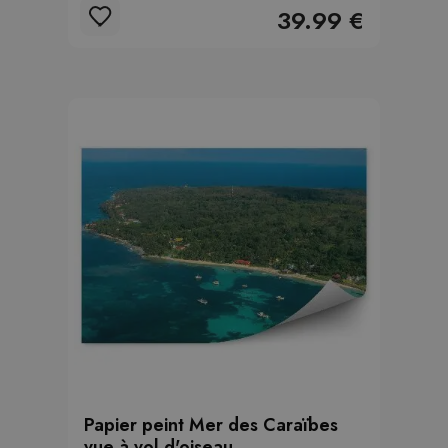
39.99 €
Papier peint Mer des Caraïbes
vue à vol d'oiseau