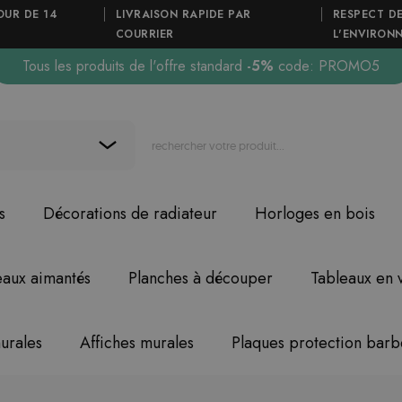
OUR DE 14
LIVRAISON RAPIDE PAR
RESPECT D
COURRIER
L'ENVIRON
Tous les produits de l'offre standard
-5%
code: PROMO5
s
Décorations de radiateur
Horloges en bois
eaux aimantés
Planches à découper
Tableaux en 
urales
Affiches murales
Plaques protection bar