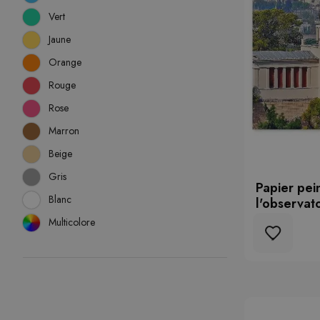
Vert
Jaune
Orange
Rouge
Rose
Marron
Beige
Gris
Papier pei
Blanc
l'observat
Multicolore