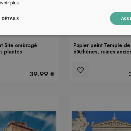
avoir plus
 DÉTAILS
ACC
nt Site ombragé
Papier peint Temple de
es plantes
d'Athènes, ruines ancie
39.99 €