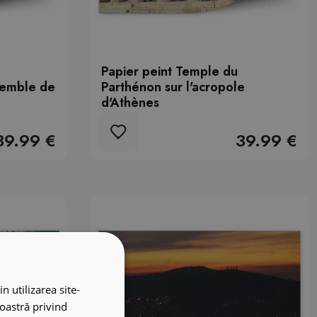
Papier peint Temple du
semble de
Parthénon sur l'acropole
d'Athènes
39.99 €
39.99 €
n utilizarea site-
noastră privind