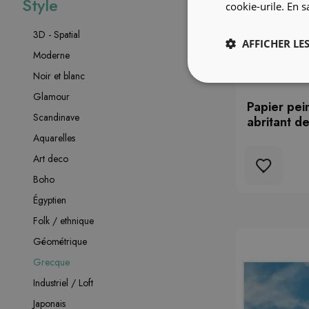
Style
cookie-urile.
En s
3D - Spatial
AFFICHER LES
Moderne
Noir et blanc
Glamour
Papier pei
Scandinave
abritant d
Aquarelles
Art deco
Boho
Égyptien
Folk / ethnique
Géométrique
Grecque
Industriel / Loft
Japonais