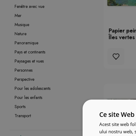
Fenêtre avec vue
Mer
Musique
Papier pei
Nature
Îles verte
Panoramique
Pays et continents
Paysages et vues
Personnes
Perspective
Pour les adolescents
Pour les enfants
Sports
Ce site Web 
Transport
Acest site web fol
ului nostru web, s