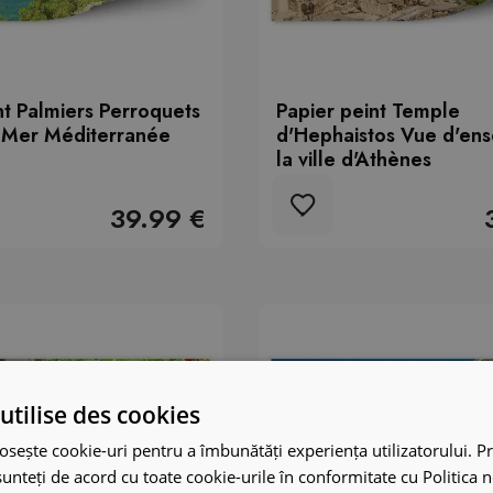
nt Palmiers Perroquets
Papier peint Temple
s Mer Méditerranée
d'Hephaistos Vue d'en
la ville d'Athènes
39.99 €
utilise des cookies
osește cookie-uri pentru a îmbunătăți experiența utilizatorului. Pri
unteți de acord cu toate cookie-urile în conformitate cu Politica 