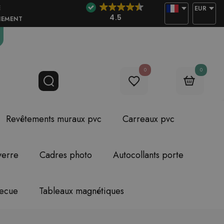
E
EUR
4.5
NEMENT
0
0
Revêtements muraux pvc
Carreaux pvc
verre
Cadres photo
Autocollants porte
becue
Tableaux magnétiques