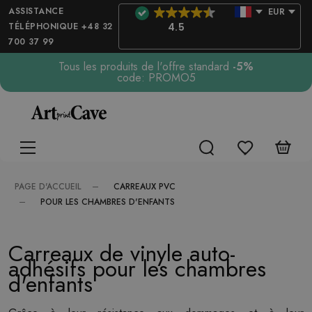
ASSISTANCE
EUR
TÉLÉPHONIQUE +48 32
4.5
700 37 99
Tous les produits de l'offre standard
-5%
code: PROMO5
CARREAUX PVC
PAGE D'ACCUEIL
POUR LES CHAMBRES D'ENFANTS
Carreaux de vinyle auto-
adhésifs pour les chambres
d'enfants