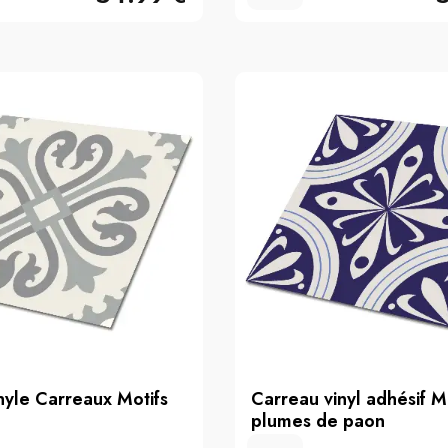
nyle Carreaux Motifs
Carreau vinyl adhésif M
plumes de paon