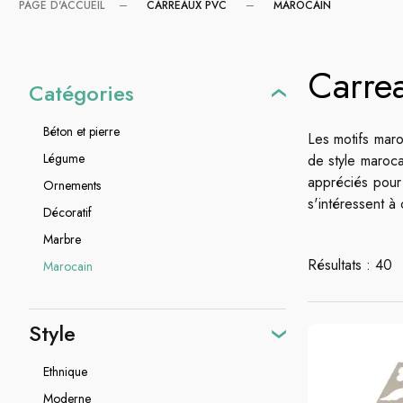
CARREAUX PVC
MAROCAIN
PAGE D'ACCUEIL
Carrea
Catégories
Béton et pierre
Les motifs maro
Légume
de style maroca
appréciés pour
Ornements
s'intéressent à
Décoratif
Marbre
Résultats : 40
Marocain
Style
Ethnique
Moderne