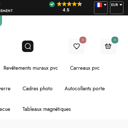
E
EUR
4.5
NEMENT
0
0
Revêtements muraux pvc
Carreaux pvc
verre
Cadres photo
Autocollants porte
becue
Tableaux magnétiques