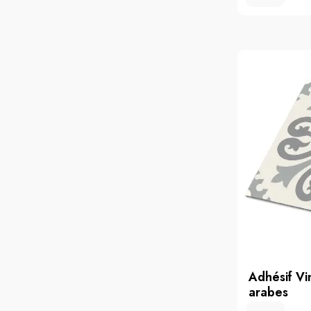
Adhésif Vi
arabes