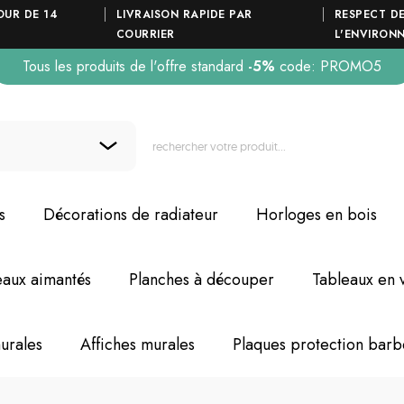
OUR DE 14
LIVRAISON RAPIDE PAR
RESPECT D
COURRIER
L'ENVIRON
Tous les produits de l'offre standard
-5%
code: PROMO5
s
Décorations de radiateur
Horloges en bois
eaux aimantés
Planches à découper
Tableaux en 
urales
Affiches murales
Plaques protection bar