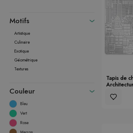
Motifs
Artistique
Culinaire
Exotique
Géométrique
Textures
Tapis de c
Architectu
Couleur
Bleu
Vert
Rose
Marron