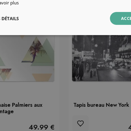
avoir plus
 DÉTAILS
ACC
haise Palmiers aux
Tapis bureau New York 
intage
49.99 €