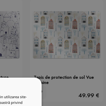
cture
Tapis de protection de sol Vue
urbaine
49.99 €
49.99 €
n utilizarea site-
noastră privind