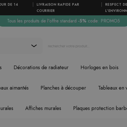
OUR DE 14
LIVRAISON RAPIDE PAR
RESPECT D
COURRIER
L'ENVIRON
Tous les produits de l'offre standard
-5%
code: PROMO5
s
Décorations de radiateur
Horloges en bois
eaux aimantés
Planches à découper
Tableaux en 
urales
Affiches murales
Plaques protection bar