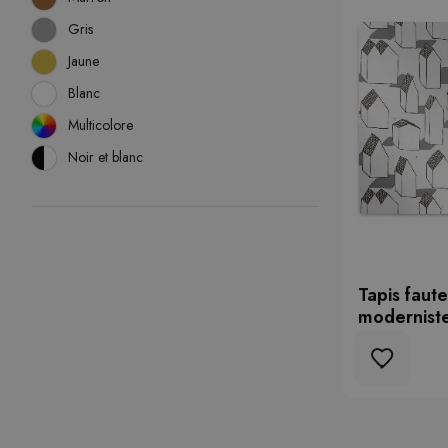
Gris
Jaune
Blanc
Multicolore
Noir et blanc
Tapis faut
modernist