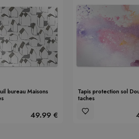
euil bureau Maisons
Tapis protection sol Do
es
taches
49.99 €