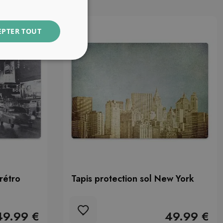
EPTER TOUT
rétro
Tapis protection sol New York
49.99 €
49.99 €