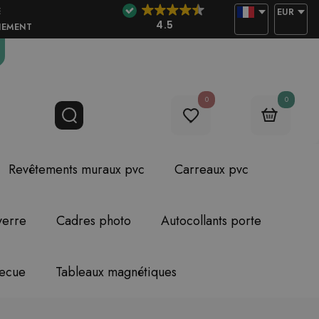
E
EUR
4.5
NEMENT
0
0
Revêtements muraux pvc
Carreaux pvc
verre
Cadres photo
Autocollants porte
becue
Tableaux magnétiques