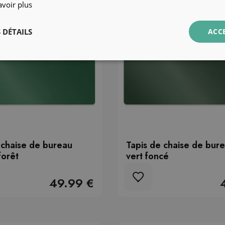
avoir plus
 DÉTAILS
ACC
 chaise de bureau
Tapis de chaise de bure
forêt
vert foncé
49.99 €