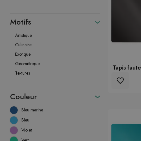
Motifs
Artistique
Culinaire
Exotique
Géométrique
Tapis faute
Textures
Couleur
Bleu marine
Bleu
Violet
Vert