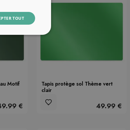
EPTER TOUT
au Motif
Tapis protège sol Thème vert
clair
49.99 €
49.99 €