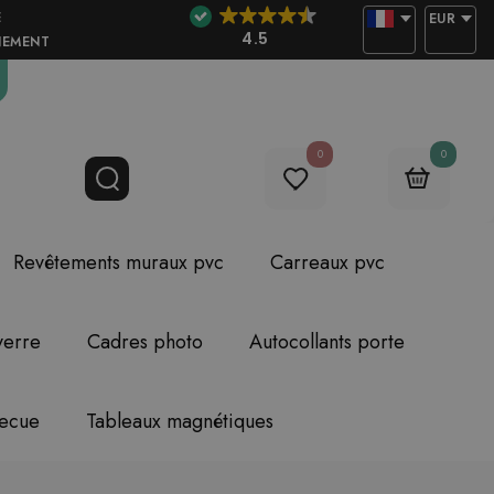
E
EUR
4.5
NEMENT
0
0
Revêtements muraux pvc
Carreaux pvc
verre
Cadres photo
Autocollants porte
becue
Tableaux magnétiques