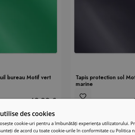
uil bureau Motif vert
Tapis protection sol Mot
marine
49.99 €
utilise des cookies
osește cookie-uri pentru a îmbunătăți experiența utilizatorului. Pri
unteți de acord cu toate cookie-urile în conformitate cu Politica 