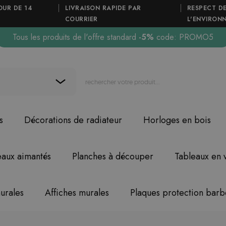
OUR DE 14
LIVRAISON RAPIDE PAR
RESPECT D
COURRIER
L'ENVIRON
Tous les produits de l'offre standard
-5%
code: PROMO5
s
Décorations de radiateur
Horloges en bois
eaux aimantés
Planches à découper
Tableaux en 
urales
Affiches murales
Plaques protection bar