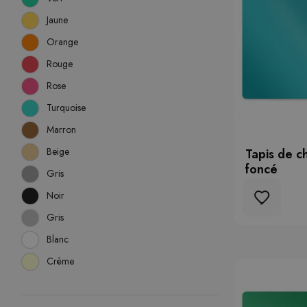
Jaune
Orange
Rouge
Rose
Turquoise
Marron
Beige
Tapis de c
foncé
Gris
Noir
Gris
Blanc
Crème