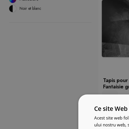
Noir et blanc
Tapis pour
Fantaisie g
Ce site Web 
Acest site web fol
ului nostru web, s