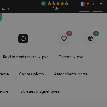
E
EUR
4.5
NEMENT
0
0
Revêtements muraux pvc
Carreaux pvc
verre
Cadres photo
Autocollants porte
becue
Tableaux magnétiques