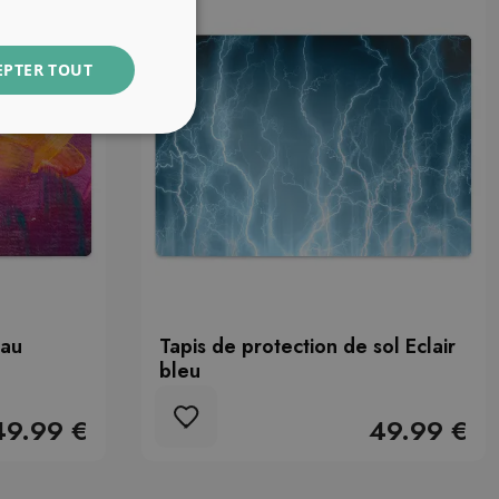
EPTER TOUT
eau
Tapis de protection de sol Eclair
bleu
49.99 €
49.99 €