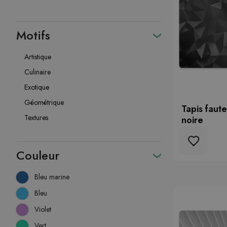
Motifs
Artistique
Culinaire
Exotique
Géométrique
Tapis faute
Textures
noire
Couleur
Bleu marine
Bleu
Violet
Vert