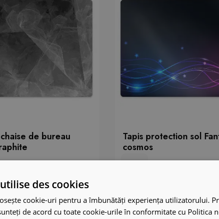
 chaise de bureau
Tapis protection sol Fan
raphite
cosmos
49.99 €
utilise des cookies
osește cookie-uri pentru a îmbunătăți experiența utilizatorului. Pri
unteți de acord cu toate cookie-urile în conformitate cu Politica 