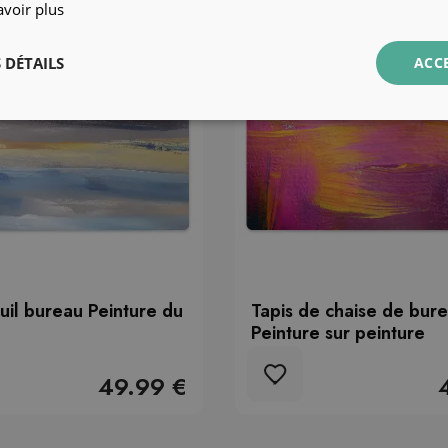
avoir plus
 DÉTAILS
ACC
euil bureau Peinture du
Tapis de chaise de bur
Peinture sur peinture
49.99 €