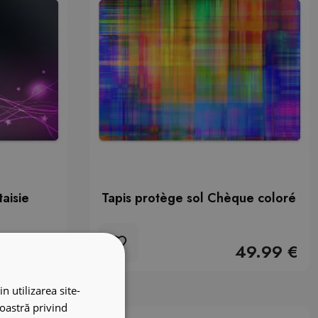
taisie
Tapis protège sol Chèque coloré
49.99 €
49.99 €
n utilizarea site-
noastră privind