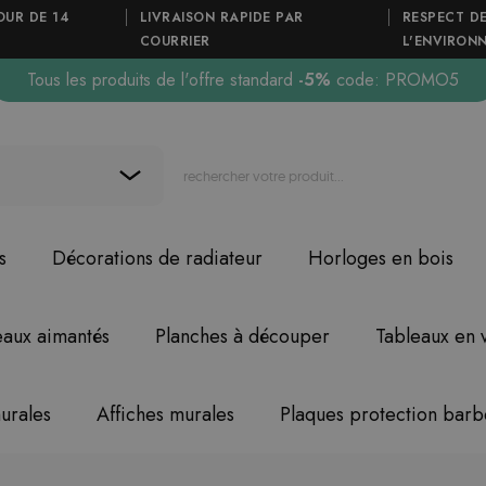
OUR DE 14
LIVRAISON RAPIDE PAR
RESPECT D
COURRIER
L'ENVIRON
Tous les produits de l'offre standard
-5%
code: PROMO5
s
Décorations de radiateur
Horloges en bois
eaux aimantés
Planches à découper
Tableaux en 
urales
Affiches murales
Plaques protection bar