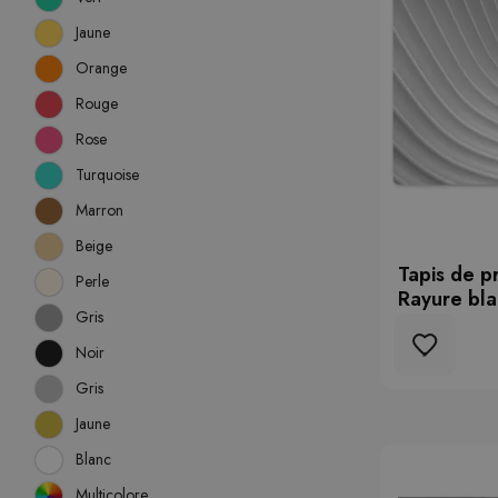
Jaune
Orange
Rouge
Rose
Turquoise
Marron
Beige
Tapis de p
Perle
Rayure bl
Gris
Noir
Gris
Jaune
Blanc
Multicolore