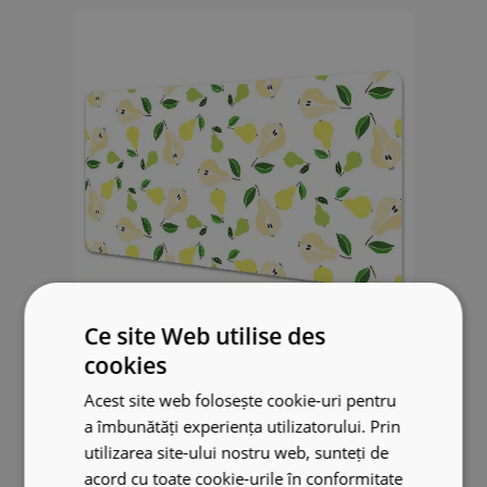
Ce site Web utilise des
cookies
Tapis de bureau Poires
Acest site web folosește cookie-uri pentru
34.99 €
a îmbunătăți experiența utilizatorului. Prin
utilizarea site-ului nostru web, sunteți de
acord cu toate cookie-urile în conformitate