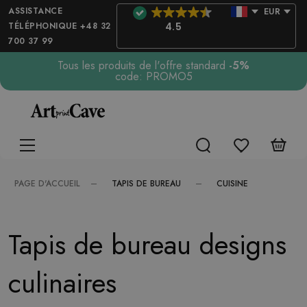
ASSISTANCE
EUR
TÉLÉPHONIQUE +48 32
4.5
700 37 99
Tous les produits de l'offre standard
-5%
code: PROMO5
TAPIS DE BUREAU
CUISINE
PAGE D'ACCUEIL
Tapis de bureau designs
culinaires