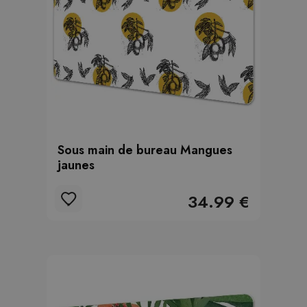
Sous main de bureau Mangues
jaunes
34.99 €