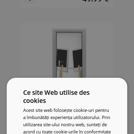
Ce site Web utilise des
cookies
Acest site web folosește cookie-uri pentru
a îmbunătăți experiența utilizatorului. Prin
Sticker de porte Cadres photo
utilizarea site-ului nostru web, sunteți de
noirs
acord cu toate cookie-urile în conformitate