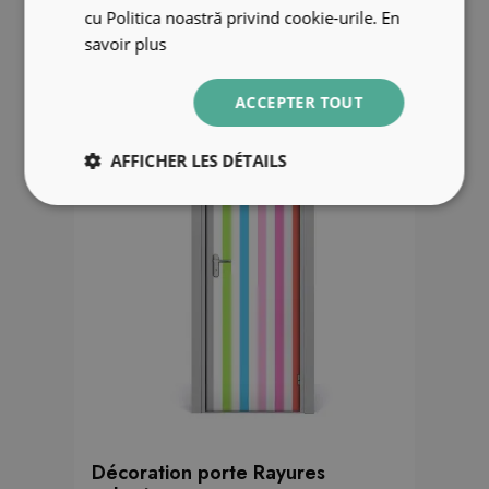
cu Politica noastră privind cookie-urile.
En
49.99 €
savoir plus
ACCEPTER TOUT
AFFICHER LES DÉTAILS
Décoration porte Rayures