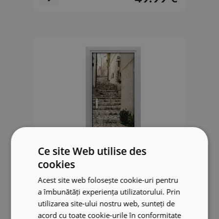
Ce site Web utilise des
cookies
Acest site web folosește cookie-uri pentru
a îmbunătăți experiența utilizatorului. Prin
Papier peint porte Charmant
utilizarea site-ului nostru web, sunteți de
escalier de rue
acord cu toate cookie-urile în conformitate