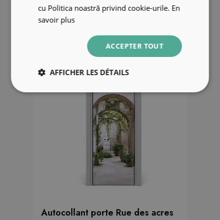
cu Politica noastră privind cookie-urile.
En
49.99 €
savoir plus
ACCEPTER TOUT
AFFICHER LES DÉTAILS
Autocollant porte Rue des acres