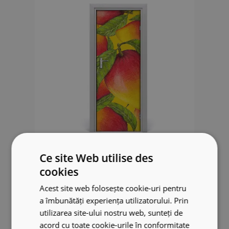
Ce site Web utilise des
Sticker porte Mangues dessinées
cookies
49.99 €
Acest site web folosește cookie-uri pentru
a îmbunătăți experiența utilizatorului. Prin
utilizarea site-ului nostru web, sunteți de
acord cu toate cookie-urile în conformitate