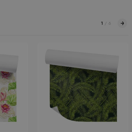
1
/
6