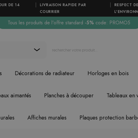
OUR DE 14
LIVRAISON RAPIDE PAR
RESPECT D
COURRIER
L'ENVIRON
Tous les produits de l'offre standard
-5%
code: PROMO5
s
Décorations de radiateur
Horloges en bois
eaux aimantés
Planches à découper
Tableaux en 
urales
Affiches murales
Plaques protection bar