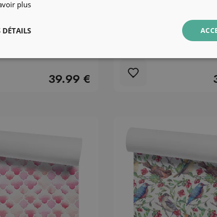
avoir plus
 DÉTAILS
ACC
t Fruits et petits
Papier peint Abstractio
39.99 €