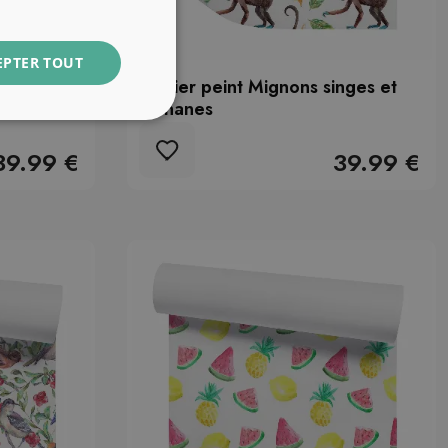
EPTER TOUT
n colorée
Papier peint Mignons singes et
bananes
39.99 €
39.99 €