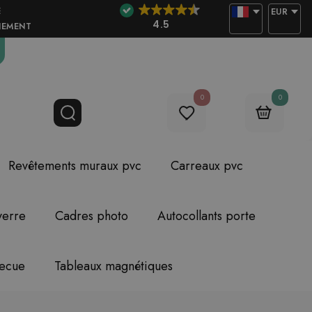
E
EUR
4.5
NEMENT
0
0
Revêtements muraux pvc
Carreaux pvc
verre
Cadres photo
Autocollants porte
becue
Tableaux magnétiques