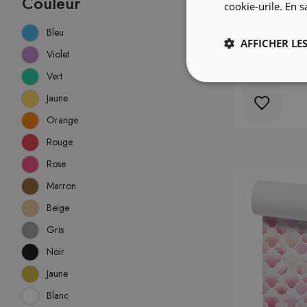
Couleur
cookie-urile.
En s
Bleu
AFFICHER LES
Violet
Papier pein
gâteaux
Vert
Jaune
Orange
Rouge
Rose
Marron
Beige
Gris
Noir
Jaune
Blanc