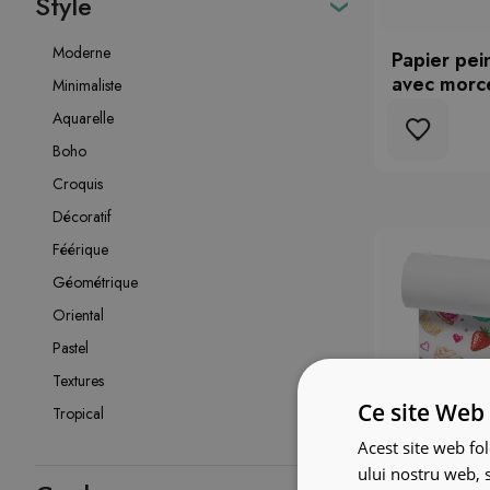
Style
Moderne
Papier pein
avec morc
Minimaliste
Aquarelle
Boho
Croquis
Décoratif
Féérique
Géométrique
Oriental
Pastel
Textures
Ce site Web 
Tropical
Acest site web fol
ului nostru web, s