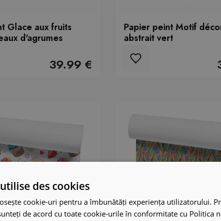
t Glace aux fruits
Papier peint Motif décor
eaux d'agrumes
abstrait vert
39.99 €
utilise des cookies
osește cookie-uri pentru a îmbunătăți experiența utilizatorului. Pri
unteți de acord cu toate cookie-urile în conformitate cu Politica 