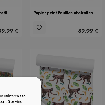
atif
Papier peint Feuilles abstraites
39.99 €
39.99 €
n utilizarea site-
noastră privind