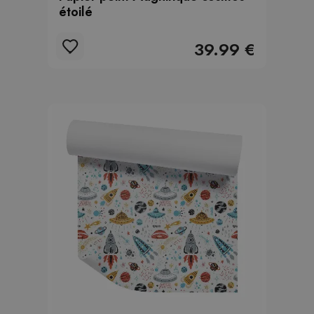
étoilé
39.99 €