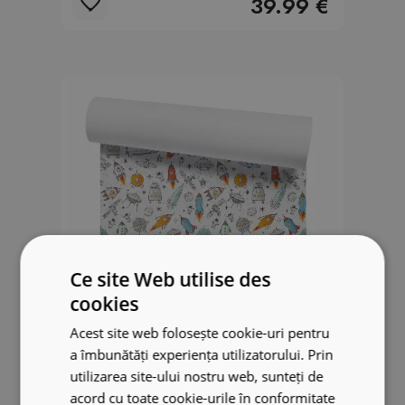
39.99 €
Ce site Web utilise des
cookies
Acest site web folosește cookie-uri pentru
a îmbunătăți experiența utilizatorului. Prin
Papier peint Expédition spatiale
utilizarea site-ului nostru web, sunteți de
astronaute blanc
acord cu toate cookie-urile în conformitate