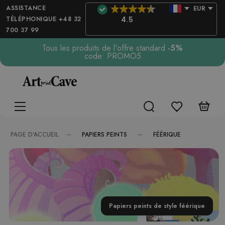
ASSISTANCE
EUR
TÉLÉPHONIQUE +48 32
4.5
700 37 99
Tous les produits de l'offre standard
-5%
code: PROMO5
PAPIERS PEINTS
FÉÉRIQUE
PAGE D'ACCUEIL
Papiers peints de style féérique