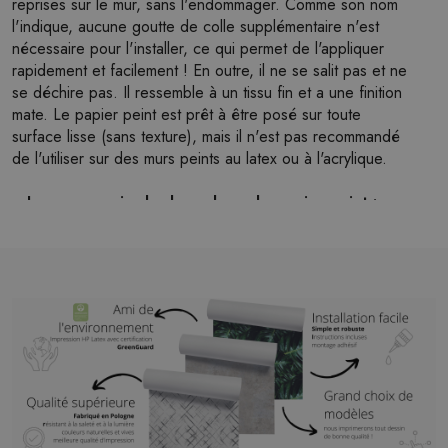
reprises sur le mur, sans l'endommager. Comme son nom
l'indique, aucune goutte de colle supplémentaire n'est
nécessaire pour l'installer, ce qui permet de l'appliquer
rapidement et facilement ! En outre, il ne se salit pas et ne
se déchire pas. Il ressemble à un tissu fin et a une finition
mate. Le papier peint est prêt à être posé sur toute
surface lisse (sans texture), mais il n'est pas recommandé
de l'utiliser sur des murs peints au latex ou à l'acrylique.
Largeur maximale du rouleau de papier peint :
124cm (en cas de taille plus grande que la largeur du
rouleau, l'impression sera composée de plusieurs
feuilles égales)
Structure :
satinée
Finition :
mate légère
Colle :
Pas nécessaire
Utilisation :
Salon, chambre à coucher, bureaux, hall
d'entrée et bien d'autres