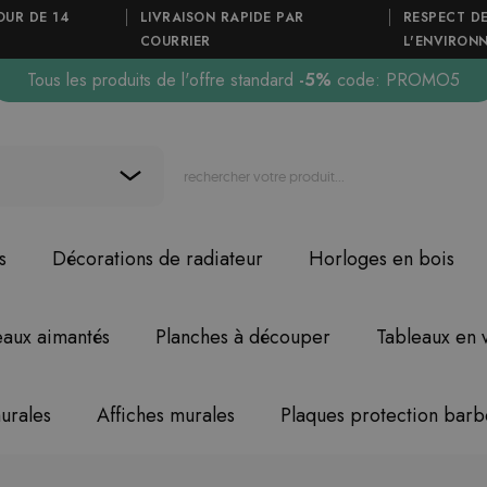
OUR DE 14
LIVRAISON RAPIDE PAR
RESPECT D
COURRIER
L'ENVIRON
Tous les produits de l'offre standard
-5%
code: PROMO5
s
Décorations de radiateur
Horloges en bois
eaux aimantés
Planches à découper
Tableaux en 
urales
Affiches murales
Plaques protection bar