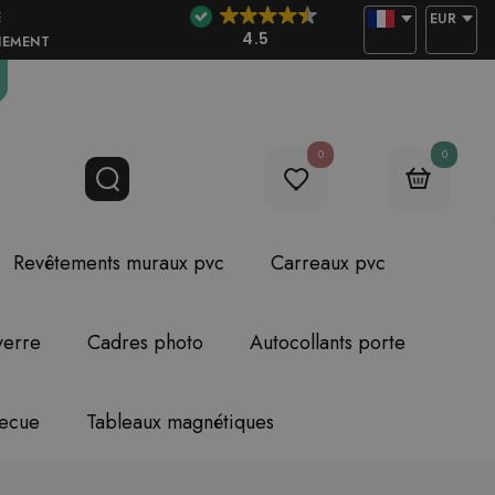
E
EUR
4.5
NEMENT
0
0
Revêtements muraux pvc
Carreaux pvc
verre
Cadres photo
Autocollants porte
becue
Tableaux magnétiques