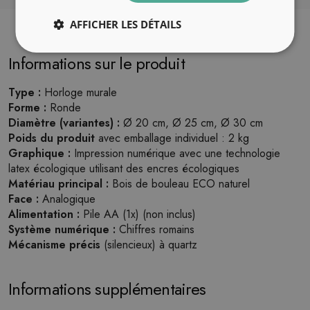
AFFICHER LES DÉTAILS
Informations sur le produit
Type :
Horloge murale
Forme :
Ronde
Diamètre (variantes) :
Ø 20 cm, Ø 25 cm, Ø 30 cm
Poids du produit
avec emballage individuel : 2 kg
Graphique :
Impression numérique avec une technologie
latex écologique utilisant des encres écologiques
Matériau principal :
Bois de bouleau ECO naturel
Face :
Analogique
Alimentation :
Pile AA (1x) (non inclus)
Système numérique :
Chiffres romains
Mécanisme précis
(silencieux) à quartz
Informations supplémentaires