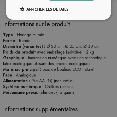
AFFICHER LES DÉTAILS
Informations sur le produit
Type :
Horloge murale
Forme :
Ronde
Diamètre (variantes) :
Ø 20 cm, Ø 25 cm, Ø 30 cm
Poids du produit
avec emballage individuel : 2 kg
Graphique :
Impression numérique avec une technologie
latex écologique utilisant des encres écologiques
Matériau principal :
Bois de bouleau ECO naturel
Face :
Analogique
Alimentation :
Pile AA (1x) (non inclus)
Système numérique :
Chiffres romains
Mécanisme précis
(silencieux) à quartz
Informations supplémentaires