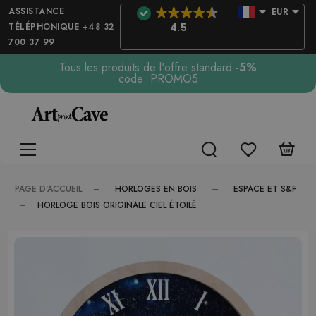
ASSISTANCE
EUR
TÉLÉPHONIQUE +48 32
4.5
700 37 99
Tous les produits de l'offre standard
-5%
code: PROMO5
HORLOGES EN BOIS
ESPACE ET S&F
PAGE D'ACCUEIL
HORLOGE BOIS ORIGINALE CIEL ÉTOILÉ