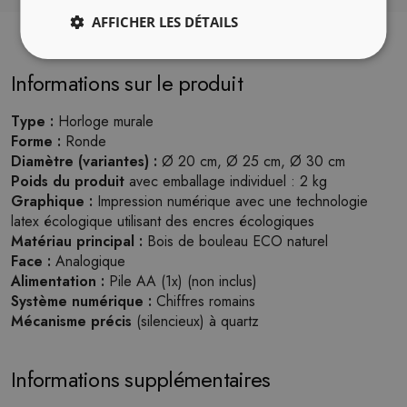
AFFICHER LES DÉTAILS
Informations sur le produit
Type :
Horloge murale
Forme :
Ronde
Diamètre (variantes) :
Ø 20 cm, Ø 25 cm, Ø 30 cm
Poids du produit
avec emballage individuel : 2 kg
Graphique :
Impression numérique avec une technologie
latex écologique utilisant des encres écologiques
Matériau principal :
Bois de bouleau ECO naturel
Face :
Analogique
Alimentation :
Pile AA (1x) (non inclus)
Système numérique :
Chiffres romains
Mécanisme précis
(silencieux) à quartz
Informations supplémentaires