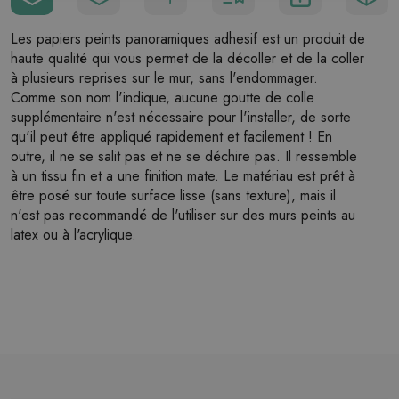
Les papiers peints panoramiques adhesif est un produit de
haute qualité qui vous permet de la décoller et de la coller
à plusieurs reprises sur le mur, sans l'endommager.
Comme son nom l'indique, aucune goutte de colle
supplémentaire n'est nécessaire pour l'installer, de sorte
qu'il peut être appliqué rapidement et facilement ! En
outre, il ne se salit pas et ne se déchire pas. Il ressemble
à un tissu fin et a une finition mate. Le matériau est prêt à
être posé sur toute surface lisse (sans texture), mais il
n'est pas recommandé de l'utiliser sur des murs peints au
latex ou à l'acrylique.
Largeur maximale de l'unité murale
: 124 cm (dans le
cas d'une taille supérieure à la largeur de l'unité,
l'impression se composera de plusieurs feuilles égales).
Structure
: satin
Finition
: mat clair
Colle:
pas nécessaire
Utilisation:
salon, chambre à coucher, bureau, couloir,