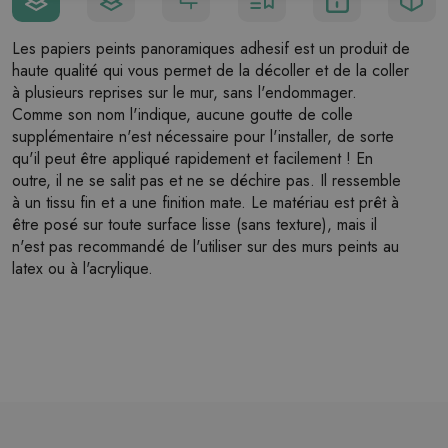
Les papiers peints panoramiques adhesif est un produit de
haute qualité qui vous permet de la décoller et de la coller
à plusieurs reprises sur le mur, sans l'endommager.
Comme son nom l'indique, aucune goutte de colle
supplémentaire n'est nécessaire pour l'installer, de sorte
qu'il peut être appliqué rapidement et facilement ! En
outre, il ne se salit pas et ne se déchire pas. Il ressemble
à un tissu fin et a une finition mate. Le matériau est prêt à
être posé sur toute surface lisse (sans texture), mais il
n'est pas recommandé de l'utiliser sur des murs peints au
latex ou à l'acrylique.
Largeur maximale de l'unité murale
: 124 cm (dans le
cas d'une taille supérieure à la largeur de l'unité,
l'impression se composera de plusieurs feuilles égales).
Structure
: satin
Finition
: mat clair
Colle:
pas nécessaire
Utilisation:
salon, chambre à coucher, bureau, couloir,