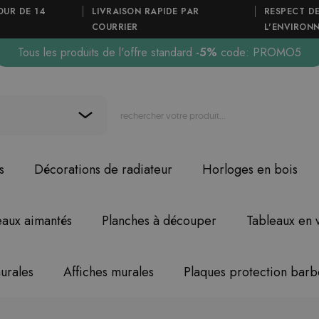
OUR DE 14
LIVRAISON RAPIDE PAR
RESPECT D
COURRIER
L'ENVIRON
Tous les produits de l'offre standard
-5%
code: PROMO5
s
Décorations de radiateur
Horloges en bois
eaux aimantés
Planches à découper
Tableaux en 
urales
Affiches murales
Plaques protection bar