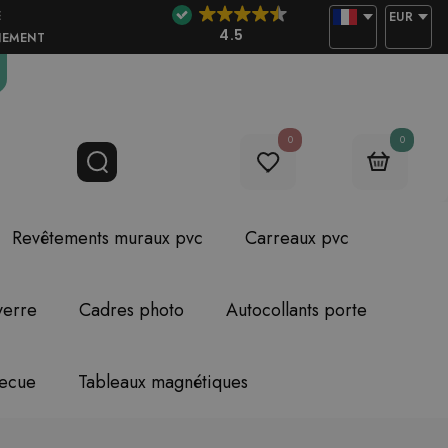
E
EUR
4.5
NEMENT
0
0
Revêtements muraux pvc
Carreaux pvc
verre
Cadres photo
Autocollants porte
becue
Tableaux magnétiques