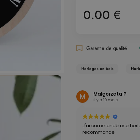
0.00
€
Garantie de qualité
Horloges en bois
Horl
Małgorzata P
il y a 10 mois
J'ai commandé une horloge
recommande.