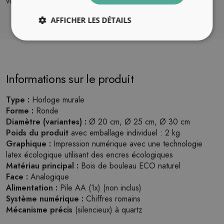
vie.
AFFICHER LES DÉTAILS
Informations sur le produit
Type :
Horloge murale
Forme :
Ronde
Diamètre (variantes) :
Ø 20 cm, Ø 25 cm, Ø 30 cm
Poids du produit
avec emballage individuel : 2 kg
Graphique :
Impression numérique avec une technologie
latex écologique utilisant des encres écologiques
Matériau principal :
Bois de bouleau ECO naturel
Face :
Analogique
Alimentation :
Pile AA (1x) (non inclus)
Système numérique :
Chiffres romains
Mécanisme précis
(silencieux) à quartz