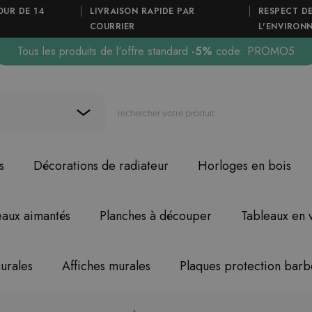
OUR DE 14
LIVRAISON RAPIDE PAR
RESPECT D
COURRIER
L'ENVIRON
Tous les produits de l'offre standard
-5%
code: PROMO5
s
Décorations de radiateur
Horloges en bois
eaux aimantés
Planches à découper
Tableaux en 
urales
Affiches murales
Plaques protection bar