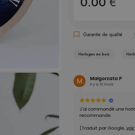
0.00
€
Garantie de qualité
Horloges en bois
Horl
Małgorzata P
il y a 10 mois
J'ai commandé une horloge
recommande.
(Traduit par Google,
voir