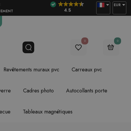
E
EUR
4.5
NEMENT
0
0
Revêtements muraux pvc
Carreaux pvc
verre
Cadres photo
Autocollants porte
becue
Tableaux magnétiques