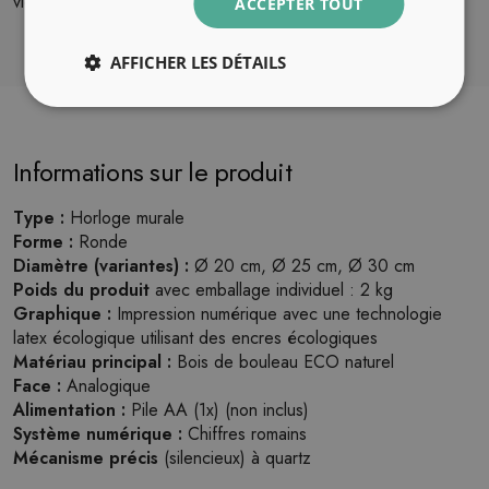
vie.
ACCEPTER TOUT
AFFICHER LES DÉTAILS
Informations sur le produit
Type :
Horloge murale
Forme :
Ronde
Diamètre (variantes) :
Ø 20 cm, Ø 25 cm, Ø 30 cm
Poids du produit
avec emballage individuel : 2 kg
Graphique :
Impression numérique avec une technologie
latex écologique utilisant des encres écologiques
Matériau principal :
Bois de bouleau ECO naturel
Face :
Analogique
Alimentation :
Pile AA (1x) (non inclus)
Système numérique :
Chiffres romains
Mécanisme précis
(silencieux) à quartz