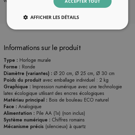
vie.
ACCEPTER TOUT
AFFICHER LES DÉTAILS
Informations sur le produit
Type :
Horloge murale
Forme :
Ronde
Diamètre (variantes) :
Ø 20 cm, Ø 25 cm, Ø 30 cm
Poids du produit
avec emballage individuel : 2 kg
Graphique :
Impression numérique avec une technologie
latex écologique utilisant des encres écologiques
Matériau principal :
Bois de bouleau ECO naturel
Face :
Analogique
Alimentation :
Pile AA (1x) (non inclus)
Système numérique :
Chiffres romains
Mécanisme précis
(silencieux) à quartz