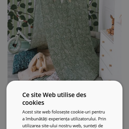
Ce site Web utilise des
Papier peint pour chambre d'enfant
cookies
cartes et espace
Acest site web folosește cookie-uri pentru
Un papier peint représentant une carte est un
a îmbunătăți experiența utilizatorului. Prin
excellent moyen d'initier les enfants au monde
utilizarea site-ului nostru web, sunteți de