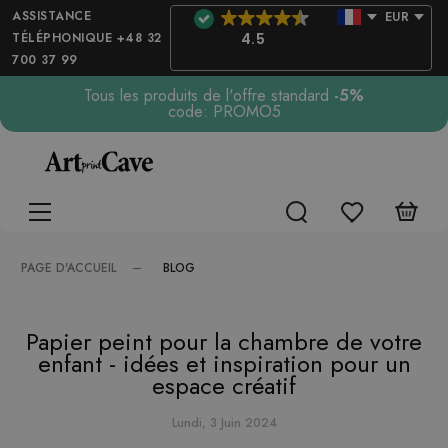
ASSISTANCE
EUR
TÉLÉPHONIQUE +48 32
4.5
700 37 99
Tous les produits de l'offre standard
-5%
code: PROMO5
BLOG
PAGE D'ACCUEIL
Papier peint pour la chambre de votre
enfant - idées et inspiration pour un
espace créatif
Lundi, 3 Juin 2024